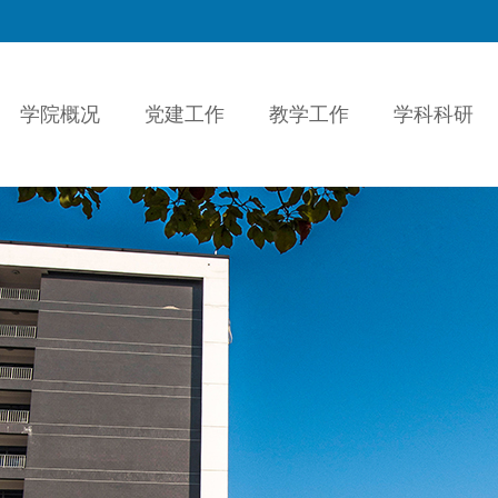
学院概况
党建工作
教学工作
学科科研